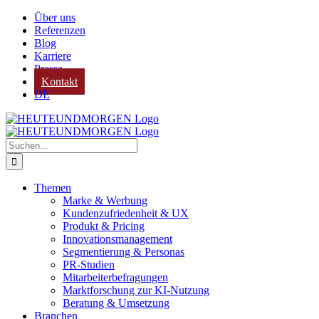
Zum
Über uns
Inhalt
Referenzen
springen
Blog
Karriere
Presse
Kontakt
DE
Suche
nach:
Themen
Marke & Werbung
Kundenzufriedenheit & UX
Produkt & Pricing
Innovationsmanagement
Segmentierung & Personas
PR-Studien
Mitarbeiterbefragungen
Marktforschung zur KI-Nutzung
Beratung & Umsetzung
Branchen