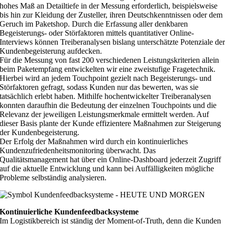
hohes Maß an Detailtiefe in der Messung erforderlich, beispielsweise
bis hin zur Kleidung der Zusteller, ihren Deutschkenntnissen oder dem
Geruch im Paketshop. Durch die Erfassung aller denkbaren
Begeisterungs- oder Störfaktoren mittels quantitativer Online-
Interviews können Treiberanalysen bislang unterschätzte Potenziale de
Kundenbegeisterung aufdecken.
Für die Messung von fast 200 verschiedenen Leistungskriterien allein
beim Paketempfang entwickelten wir eine zweistufige Fragetechnik.
Hierbei wird an jedem Touchpoint gezielt nach Begeisterungs- und
Störfaktoren gefragt, sodass Kunden nur das bewerten, was sie
tatsächlich erlebt haben. Mithilfe hochentwickelter Treiberanalysen
konnten daraufhin die Bedeutung der einzelnen Touchpoints und die
Relevanz der jeweiligen Leistungsmerkmale ermittelt werden. Auf
dieser Basis plante der Kunde effizientere Maßnahmen zur Steigerung
der Kundenbegeisterung.
Der Erfolg der Maßnahmen wird durch ein kontinuierliches
Kundenzufriedenheitsmonitoring überwacht. Das
Qualitätsmanagement hat über ein Online-Dashboard jederzeit Zugriff
auf die aktuelle Entwicklung und kann bei Auffälligkeiten mögliche
Probleme selbständig analysieren.
Kontinuierliche Kundenfeedbacksysteme
Im Logistikbereich ist ständig der Moment-of-Truth, denn die Kunden