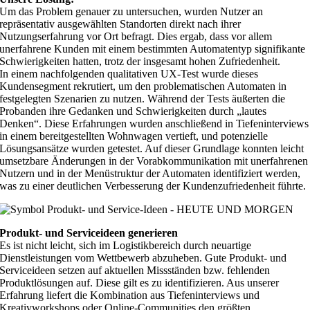
Um das Problem genauer zu untersuchen, wurden Nutzer an
repräsentativ ausgewählten Standorten direkt nach ihrer
Nutzungserfahrung vor Ort befragt. Dies ergab, dass vor allem
unerfahrene Kunden mit einem bestimmten Automatentyp signifikante
Schwierigkeiten hatten, trotz der insgesamt hohen Zufriedenheit.
In einem nachfolgenden qualitativen UX-Test wurde dieses
Kundensegment rekrutiert, um den problematischen Automaten in
festgelegten Szenarien zu nutzen. Während der Tests äußerten die
Probanden ihre Gedanken und Schwierigkeiten durch „lautes
Denken“. Diese Erfahrungen wurden anschließend in Tiefeninterviews
in einem bereitgestellten Wohnwagen vertieft, und potenzielle
Lösungsansätze wurden getestet. Auf dieser Grundlage konnten leicht
umsetzbare Änderungen in der Vorabkommunikation mit unerfahrenen
Nutzern und in der Menüstruktur der Automaten identifiziert werden,
was zu einer deutlichen Verbesserung der Kundenzufriedenheit führte.
Produkt- und Serviceideen generieren
Es ist nicht leicht, sich im Logistikbereich durch neuartige
Dienstleistungen vom Wettbewerb abzuheben. Gute Produkt- und
Serviceideen setzen auf aktuellen Missständen bzw. fehlenden
Produktlösungen auf. Diese gilt es zu identifizieren. Aus unserer
Erfahrung liefert die Kombination aus Tiefeninterviews und
Kreativworkshops oder Online-Communities den größten