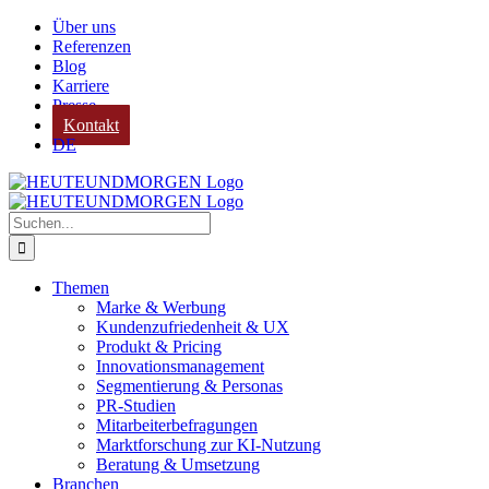
Zum
Über uns
Inhalt
Referenzen
springen
Blog
Karriere
Presse
Kontakt
DE
Suche
nach:
Themen
Marke & Werbung
Kundenzufriedenheit & UX
Produkt & Pricing
Innovationsmanagement
Segmentierung & Personas
PR-Studien
Mitarbeiterbefragungen
Marktforschung zur KI-Nutzung
Beratung & Umsetzung
Branchen