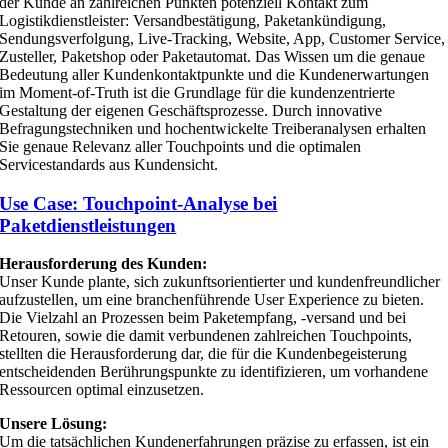
der Kunde an zahlreichen Punkten potenziell Kontakt zum
Logistikdienstleister: Versandbestätigung, Paketankündigung,
Sendungsverfolgung, Live-Tracking, Website, App, Customer Service,
Zusteller, Paketshop oder Paketautomat. Das Wissen um die genaue
Bedeutung aller Kundenkontaktpunkte und die Kundenerwartungen
im Moment-of-Truth ist die Grundlage für die kundenzentrierte
Gestaltung der eigenen Geschäftsprozesse. Durch innovative
Befragungstechniken und hochentwickelte Treiberanalysen erhalten
Sie genaue Relevanz aller Touchpoints und die optimalen
Servicestandards aus Kundensicht.
Use Case: Touchpoint-Analyse bei
Paketdienstleistungen
Herausforderung des Kunden:
Unser Kunde plante, sich zukunftsorientierter und kundenfreundlicher
aufzustellen, um eine branchenführende User Experience zu bieten.
Die Vielzahl an Prozessen beim Paketempfang, -versand und bei
Retouren, sowie die damit verbundenen zahlreichen Touchpoints,
stellten die Herausforderung dar, die für die Kundenbegeisterung
entscheidenden Berührungspunkte zu identifizieren, um vorhandene
Ressourcen optimal einzusetzen.
Unsere Lösung:
Um die tatsächlichen Kundenerfahrungen präzise zu erfassen, ist ein