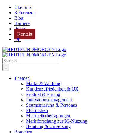
Zum
Über uns
Inhalt
Referenzen
springen
Blog
Karriere
Presse
Kontakt
DE
Suche
nach:
Themen
Marke & Werbung
Kundenzufriedenheit & UX
Produkt & Pricing
Innovationsmanagement
Segmentierung & Personas
PR-Studien
Mitarbeiterbefragungen
Marktforschung zur KI-Nutzung
Beratung & Umsetzung
Branchen