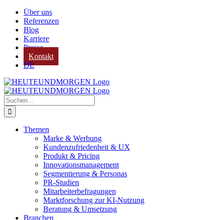
Zum
Über uns
Inhalt
Referenzen
springen
Blog
Karriere
Presse
Kontakt
DE
Suche
nach:
Themen
Marke & Werbung
Kundenzufriedenheit & UX
Produkt & Pricing
Innovationsmanagement
Segmentierung & Personas
PR-Studien
Mitarbeiterbefragungen
Marktforschung zur KI-Nutzung
Beratung & Umsetzung
Branchen