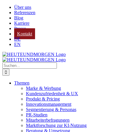
Zum
Über uns
Inhalt
Referenzen
springen
Blog
Karriere
Presse
Kontakt
DE
EN
Suche
nach:
Themen
Marke & Werbung
Kundenzufriedenheit & UX
Produkt & Pricing
Innovationsmanagement
Segmentierung & Personas
PR-Studien
Mitarbeiterbefragungen
Marktforschung zur KI-Nutzung
Beratung & Umsetzung