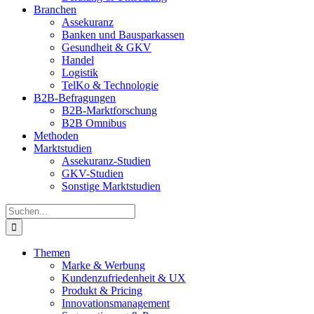
Branchen
Assekuranz
Banken und Bausparkassen
Gesundheit & GKV
Handel
Logistik
TelKo & Technologie
B2B-Befragungen
B2B-Marktforschung
B2B Omnibus
Methoden
Marktstudien
Assekuranz-Studien
GKV-Studien
Sonstige Marktstudien
Suche
nach:
Themen
Marke & Werbung
Kundenzufriedenheit & UX
Produkt & Pricing
Innovationsmanagement