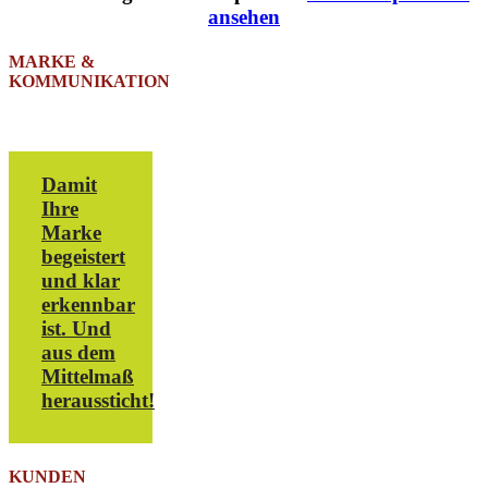
ansehen
MARKE &
KOMMUNIKATION
Damit
Ihre
Marke
begeistert
und klar
erkennbar
ist. Und
aus dem
Mittelmaß
heraussticht!
KUNDEN