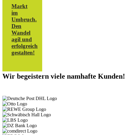
Markt
im
Umbruch.
Den
Wandel
agil und
erfolgreich
gestalten!
Wir begeistern viele namhafte Kunden!