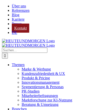
Zum
Über uns
Inhalt
Referenzen
springen
Blog
Karriere
Presse
Kontakt
DE
Suche
nach:
Themen
Marke & Werbung
Kundenzufriedenheit & UX
Produkt & Pricing
Innovationsmanagement
Segmentierung & Personas
PR-Studien
Mitarbeiterbefragungen
Marktforschung zur KI-Nutzung
Beratung & Umsetzung
Branchen