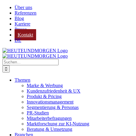
Zum
Über uns
Inhalt
Referenzen
springen
Blog
Karriere
Presse
Kontakt
DE
Suche
nach:
Themen
Marke & Werbung
Kundenzufriedenheit & UX
Produkt & Pricing
Innovationsmanagement
Segmentierung & Personas
PR-Studien
Mitarbeiterbefragungen
Marktforschung zur KI-Nutzung
Beratung & Umsetzung
Branchen