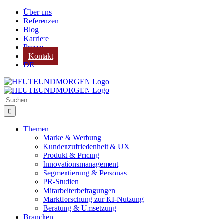
Zum
Über uns
Inhalt
Referenzen
springen
Blog
Karriere
Presse
Kontakt
DE
Suche
nach:
Themen
Marke & Werbung
Kundenzufriedenheit & UX
Produkt & Pricing
Innovationsmanagement
Segmentierung & Personas
PR-Studien
Mitarbeiterbefragungen
Marktforschung zur KI-Nutzung
Beratung & Umsetzung
Branchen