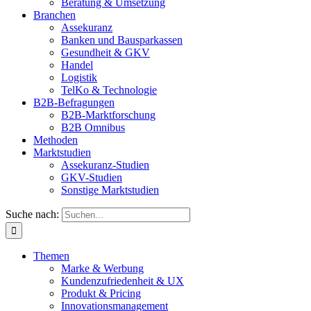
Beratung & Umsetzung
Branchen
Assekuranz
Banken und Bausparkassen
Gesundheit & GKV
Handel
Logistik
TelKo & Technologie
B2B-Befragungen
B2B-Marktforschung
B2B Omnibus
Methoden
Marktstudien
Assekuranz-Studien
GKV-Studien
Sonstige Marktstudien
Suche nach:
Themen
Marke & Werbung
Kundenzufriedenheit & UX
Produkt & Pricing
Innovationsmanagement