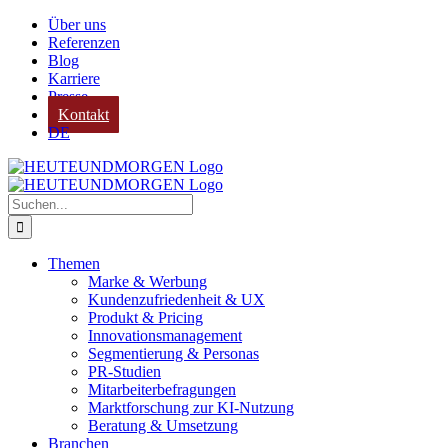
Zum
Über uns
Inhalt
Referenzen
springen
Blog
Karriere
Presse
Kontakt
DE
Suche
nach:
Themen
Marke & Werbung
Kundenzufriedenheit & UX
Produkt & Pricing
Innovationsmanagement
Segmentierung & Personas
PR-Studien
Mitarbeiterbefragungen
Marktforschung zur KI-Nutzung
Beratung & Umsetzung
Branchen